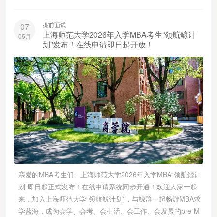
提前面试
07
上海师范大学2026年入学MBA考生“领航鲸计
05月
划”发布！在线申请即日起开放！
亲爱的MBA考生们：上海师范大学2026年入学MBA“领航鲸计
划”即日起正式发布！在线申请系统同步开通！欢迎大家一起
来，加入上海师范大学“领航鲸计划”，与鲸群一起畅游MBA求
学蓝海，成为会学、会考、会生活、会工作、会发展的pre-M