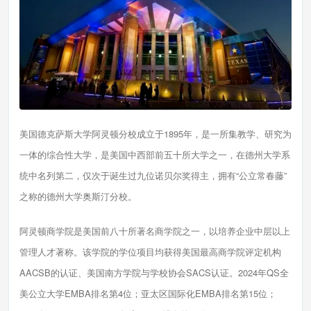
美国德克萨斯大学阿灵顿分校成立于1895年，是一所集教学、研究为
一体的综合性大学，是美国中西部前五十所大学之一，在德州大学系
统中名列第二，仅次于诞生过九位诺贝尔奖得主，拥有“公立常春藤”
之称的德州大学奥斯汀分校。
阿灵顿商学院是美国前八十所著名商学院之一，以培养企业中层以上
管理人才著称。该学院的学位项目均获得美国最高商学院评定机构
AACSB的认证、美国南方学院与学校协会SACS认证。2024年QS全
美公立大学EMBA排名第4位；亚太区国际化EMBA排名第15位；